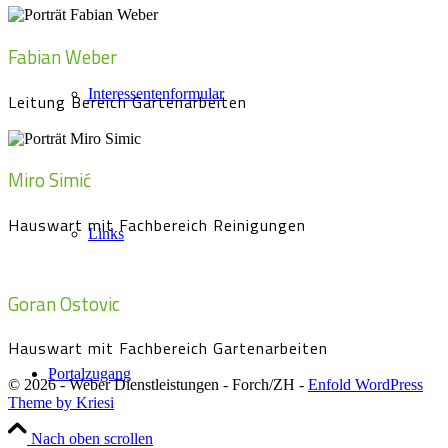
Fabian Weber
Interessentenformular
Leitung Bereich Gartenarbeiten
Miro Simić
Hauswart mit Fachbereich Reinigungen
Links
Goran Ostovic
Hauswart mit Fachbereich Gartenarbeiten
Portalzugang
© 2026 - Weber Dienstleistungen - Forch/ZH -
Enfold WordPress
Theme by Kriesi
Nach oben scrollen