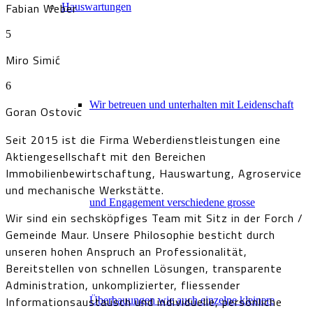
Fabian Weber
Hauswartungen
5
Miro Simić
6
Wir betreuen und unterhalten mit Leidenschaft
Goran Ostovic
Seit 2015 ist die Firma Weberdienstleistungen eine
Aktiengesellschaft mit den Bereichen
Immobilienbewirtschaftung, Hauswartung, Agroservice
und mechanische Werkstätte.
und Engagement verschiedene grosse
Wir sind ein sechsköpfiges Team mit Sitz in der Forch /
Gemeinde Maur. Unsere Philosophie besticht durch
unseren hohen Anspruch an Professionalität,
Bereitstellen von schnellen Lösungen, transparente
Administration, unkomplizierter, fliessender
Informationsaustausch und individuelle, persönliche
Überbauungen wie auch einzelne kleinere