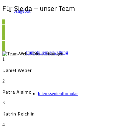
Für Sie da – unser Team
Angebot
1
2
3
4
5
6
Immobilienverwaltung
1
Daniel Weber
2
Petra Alaimo
Interessentenformular
3
Katrin Reichlin
4